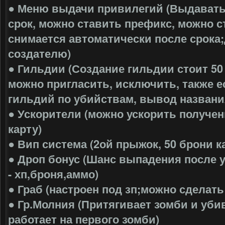
● Меню выдачи привилегий (Выдавать
срок, можно ставить префикс, можно с
снимается автоматически после срока
создателю)
● Гильдии (Создание гильдии стоит 50 
можно пригласить, исключить, также ес
гильдий по убийствам, вывод названия
● Ускорители (можно ускорить получен
карту)
● Вип система (2ой прыжок, 50 брони к
● Дроп бонус (Шанс выпадения после 
- хп,броня,аммо)
● Граб (настроен под зп;можно сделат
● Гр.Молния (Притягивает зомби и уби
работает на первого зомби)