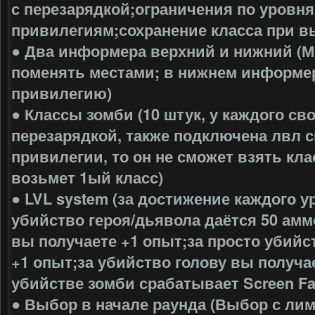
с перезарядкой;ограничения по уровня
привилегиям;сохранение класса при в
● Два информера верхний и нижний (М
поменять местами; в нижнем информе
привилегию)
● Классы зомби (10 штук, у каждого сво
перезарядкой, также подключена лвл си
привилегии, то он не сможет взять кла
возьмет 1ый класс)
● LVL system (за достижение каждого у
убийство героя/дьявола даётся 50 амм
вы получаете +1 опыт;за просто убийс
+1 опыт;за убийство голову вы получа
убийстве зомби срабатывает Screen Fa
● Выбор в начале раунда (Выбор с ли