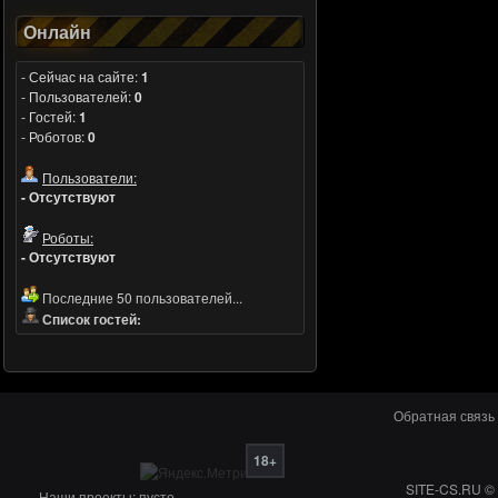
Всем привет
Онлайн
SniFFeR
Вчера в 22:17:57
- Сейчас на сайте:
1
- Пользователей:
0
почему я не удивлен с чата, ладно пока
- Гостей:
1
ребятки
- Роботов:
0
BuB9neC
Пользователи:
Вчера в 22:10:02
- Отсутствуют
Так, а хде лайки?
Роботы:
Popovskey
- Отсутствуют
Вчера в 22:02:06
Последние 50 пользователей...
позакрывали пиздаки
Список гостей:
Felix_Font
Вчера в 21:56:45
huesos
,
ага)
Обратная связь
huesos
18+
Вчера в 21:52:44
SITE-CS.RU
© 
Наши проекты:
пусто