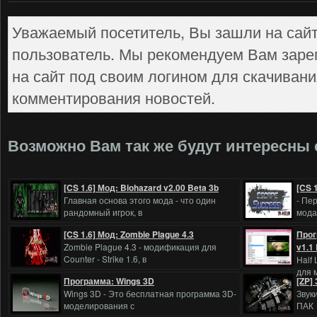
Уважаемый посетитель, Вы зашли на сайт
пользователь. Мы рекомендуем Вам заре
на сайт под своим логином для скачиван
комментирования новостей.
Возможно Вам так же будут интересны
[CS 1.6] Мод: Biohazard v2.00 Beta 3b
[CS 
Главная основа этого мода - что один
- Пе
рандомный игрок, в
мода
[CS 1.6] Мод: Zombie Plague 4.3
Прог
Zombie Plague 4.3 - модификация для
v1.1
Counter - Strike 1.6, в
Half 
для 
Программа: Wings 3D
[ZP]
Wings 3D - Это бесплатная программа 3D-
Звук
моделирования с
ПАК