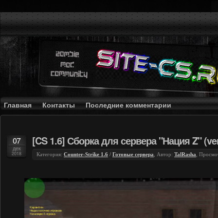
Главная
Контакты
Последние комментарии
[CS 1.6] Сборка для сервера "Нация Z" (ver
07
дек
2018
Категория:
Counter-Strike 1.6
/
Готовые сервера
, Автор:
TalRasha
, Просмо