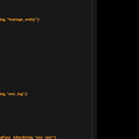
g, "hostage_entity"))
g, "env_fog"))
Func_AllocString, "env_rain"))