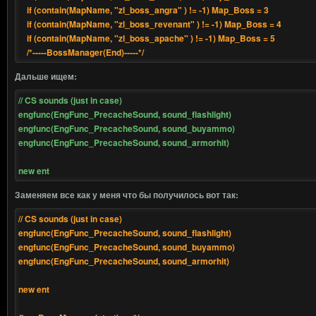
if (contain(MapName, "zl_boss_angra" ) != -1) Map_Boss = 3
if (contain(MapName, "zl_boss_revenant" ) != -1) Map_Boss = 4
if (contain(MapName, "zl_boss_apache" ) != -1) Map_Boss = 5
/*-----BossManager(End)-----*/
Дальше ищем:
// CS sounds (just in case)
engfunc(EngFunc_PrecacheSound, sound_flashlight)
engfunc(EngFunc_PrecacheSound, sound_buyammo)
engfunc(EngFunc_PrecacheSound, sound_armorhit)
new ent
Заменяем все как у меня что бы получилось вот так:
// CS sounds (just in case)
engfunc(EngFunc_PrecacheSound, sound_flashlight)
engfunc(EngFunc_PrecacheSound, sound_buyammo)
engfunc(EngFunc_PrecacheSound, sound_armorhit)
new ent