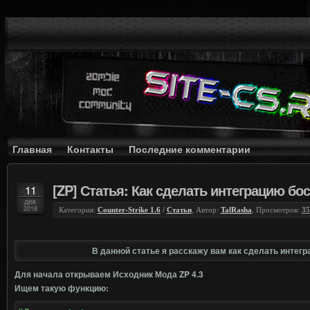
Главная
Контакты
Последние комментарии
[ZP] Статья: Как сделать интеграцию бос
11
дек
2018
Категория:
Counter-Strike 1.6
/
Статьи
, Автор:
TalRasha
, Просмотров:
35
В данной статье я расскажу вам как сделать интегр
Для начала открываем Исходник Мода ZP 4.3
Ищем такую функцию: