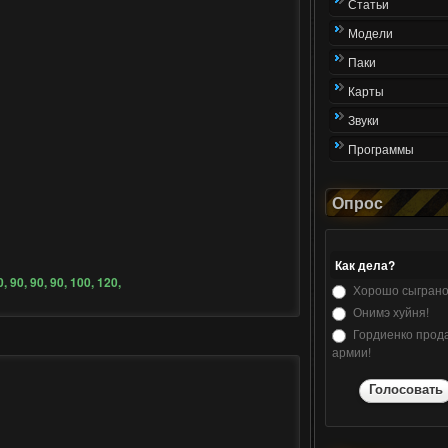
Статьи
Модели
Паки
Карты
Звуки
Программы
Опрос
Как дела?
, 90, 90, 90, 100, 120,
Хорошо сыграно
Онимэ хуйня!
Гордиенко прода
армии!
Голосовать