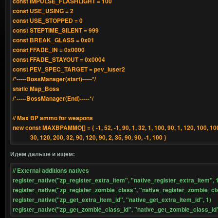
const IMPULSE_FLASHLIGHT = 100
const USE_USING = 2
const USE_STOPPED = 0
const STEPTIME_SILENT = 999
const BREAK_GLASS = 0x01
const FFADE_IN = 0x0000
const FFADE_STAYOUT = 0x0004
const PEV_SPEC_TARGET = pev_iuser2
/*-----BossManager(start)-----*/
static Map_Boss
/*-----BossManager(End)-----*/
// Max BP ammo for weapons
new const MAXBPAMMO[] = { -1, 52, -1, 90, 1, 32, 1, 100, 90, 1, 120, 100, 100
30, 120, 200, 32, 90, 120, 90, 2, 35, 90, 90, -1, 100 }
Идем дальше и ищем:
// External additions natives
register_native("zp_register_extra_item", "native_register_extra_item", 1
register_native("zp_register_zombie_class", "native_register_zombie_cla
register_native("zp_get_extra_item_id", "native_get_extra_item_id", 1)
register_native("zp_get_zombie_class_id", "native_get_zombie_class_id"