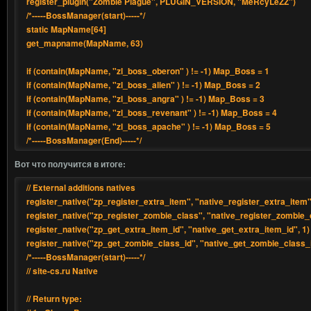
register_plugin("Zombie Plague", PLUGIN_VERSION, "MeRcyLeZZ")
/*-----BossManager(start)-----*/
static MapName[64]
get_mapname(MapName, 63)
if (contain(MapName, "zl_boss_oberon" ) != -1) Map_Boss = 1
if (contain(MapName, "zl_boss_alien" ) != -1) Map_Boss = 2
if (contain(MapName, "zl_boss_angra" ) != -1) Map_Boss = 3
if (contain(MapName, "zl_boss_revenant" ) != -1) Map_Boss = 4
if (contain(MapName, "zl_boss_apache" ) != -1) Map_Boss = 5
/*-----BossManager(End)-----*/
Вот что получится в итоге:
// External additions natives
register_native("zp_register_extra_item", "native_register_extra_item",
register_native("zp_register_zombie_class", "native_register_zombie_c
register_native("zp_get_extra_item_id", "native_get_extra_item_id", 1)
register_native("zp_get_zombie_class_id", "native_get_zombie_class_i
/*-----BossManager(start)-----*/
// site-cs.ru Native
// Return type: