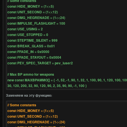
// Some constants
const HIDE_MONEY = (1<<5)
const UNIT_SECOND = (1<<12)
const DMG_HEGRENADE = (1<<24)
const IMPULSE_FLASHLIGHT = 100
const USE_USING = 2
const USE_STOPPED = 0
const STEPTIME_SILENT = 999
const BREAK_GLASS = 0x01
const FFADE_IN = 0x0000
const FFADE_STAYOUT = 0x0004
const PEV_SPEC_TARGET = pev_iuser2
// Max BP ammo for weapons
new const MAXBPAMMO[] = { -1, 52, -1, 90, 1, 32, 1, 100, 90, 1, 120, 100, 100
30, 120, 200, 32, 90, 120, 90, 2, 35, 90, 90, -1, 100 }
Заменяем на эту функцию:
// Some constants
const HIDE_MONEY = (1<<5)
const UNIT_SECOND = (1<<12)
const DMG_HEGRENADE = (1<<24)