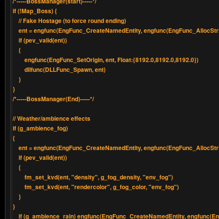
/*-----BossManager(start)-----*/
if (!Map_Boss) {
// Fake Hostage (to force round ending)
ent = engfunc(EngFunc_CreateNamedEntity, engfunc(EngFunc_AllocStrin
if (pev_valid(ent))
{
engfunc(EngFunc_SetOrigin, ent, Float:{8192.0,8192.0,8192.0})
dllfunc(DLLFunc_Spawn, ent)
}
}
/*-----BossManager(End)-----*/
// Weather/ambience effects
if (g_ambience_fog)
{
ent = engfunc(EngFunc_CreateNamedEntity, engfunc(EngFunc_AllocStrin
if (pev_valid(ent))
{
fm_set_kvd(ent, "density", g_fog_density, "env_fog")
fm_set_kvd(ent, "rendercolor", g_fog_color, "env_fog")
}
}
if (g_ambience_rain) engfunc(EngFunc_CreateNamedEntity, engfunc(Eng