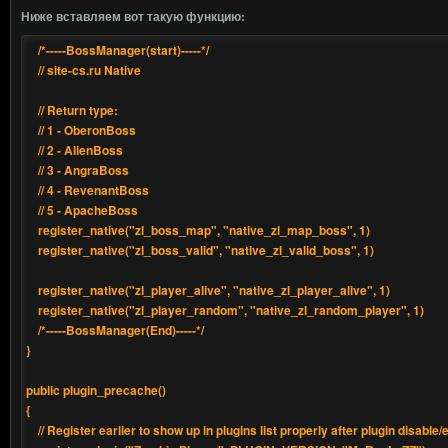
Ниже вставляем вот такую функцию:
/*-----BossManager(start)-----*/
// site-cs.ru Native
// Return type:
// 1 - OberonBoss
// 2 - AlienBoss
// 3 - AngraBoss
// 4 - RevenantBoss
// 5 - ApacheBoss
register_native("zl_boss_map", "native_zl_map_boss", 1)
register_native("zl_boss_valid", "native_zl_valid_boss", 1)
register_native("zl_player_alive", "native_zl_player_alive", 1)
register_native("zl_player_random", "native_zl_random_player", 1)
/*-----BossManager(End)-----*/
}
public plugin_precache()
{
// Register earlier to show up in plugins list properly after plugin disable/e