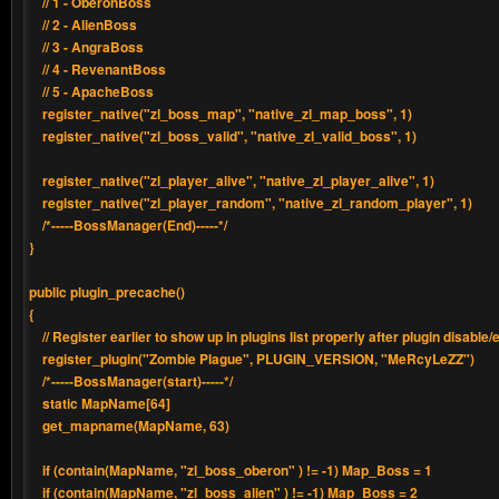
// 1 - OberonBoss
// 2 - AlienBoss
// 3 - AngraBoss
// 4 - RevenantBoss
// 5 - ApacheBoss
register_native("zl_boss_map", "native_zl_map_boss", 1)
register_native("zl_boss_valid", "native_zl_valid_boss", 1)
register_native("zl_player_alive", "native_zl_player_alive", 1)
register_native("zl_player_random", "native_zl_random_player", 1)
/*-----BossManager(End)-----*/
}
public plugin_precache()
{
// Register earlier to show up in plugins list properly after plugin disable/e
register_plugin("Zombie Plague", PLUGIN_VERSION, "MeRcyLeZZ")
/*-----BossManager(start)-----*/
static MapName[64]
get_mapname(MapName, 63)
if (contain(MapName, "zl_boss_oberon" ) != -1) Map_Boss = 1
if (contain(MapName, "zl_boss_alien" ) != -1) Map_Boss = 2