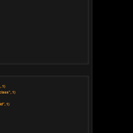
 1)
lass", 1)
d", 1)