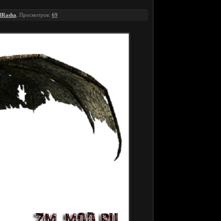
lRasha
, Просмотров:
69