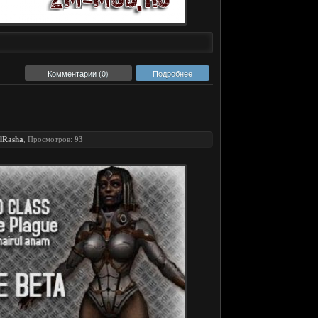
Комментарии (0)
Подробнее
lRasha
, Просмотров:
93