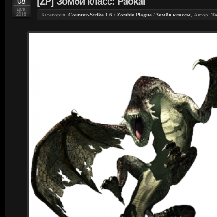
[ZP] Зомби класс: Paokai
08
дек
2018
Категория:
Counter-Strike 1.6
/
Zombie Plague
/
Зомби классы
, Автор:
Ta