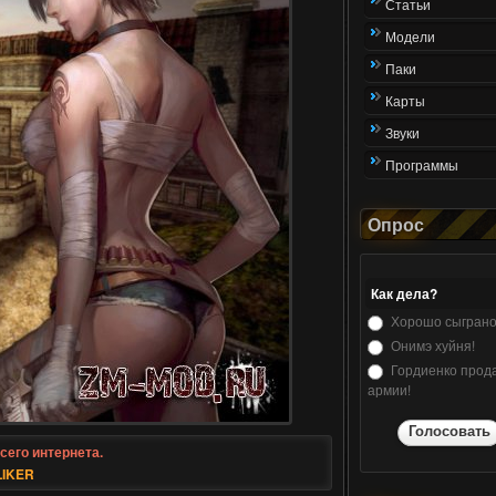
Статьи
Модели
Паки
Карты
Звуки
Программы
Опрос
Как дела?
Хорошо сыграно
Онимэ хуйня!
Гордиенко прода
армии!
Голосовать
сего интернета.
LIKER