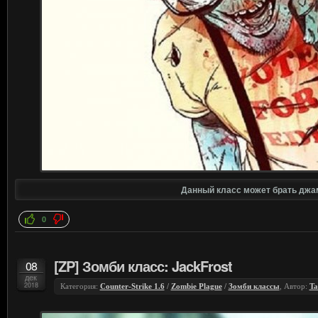
Данный класс может брать джа
0
[ZP] Зомби класс: JackFrost
08
дек
2018
Категория:
Counter-Strike 1.6
/
Zombie Plague
/
Зомби классы
, Автор:
Ta