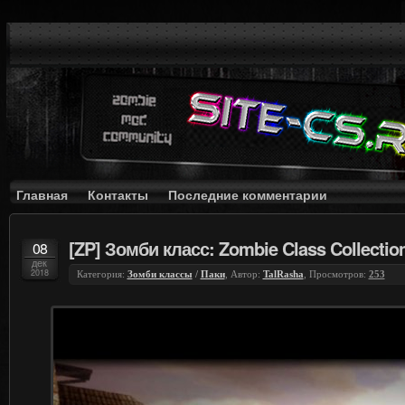
Главная
Контакты
Последние комментарии
[ZP] Зомби класс: Zombie Class Collectio
08
дек
2018
Категория:
Зомби классы
/
Паки
, Автор:
TalRasha
, Просмотров:
253