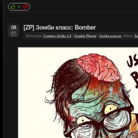
0
[ZP] Зомби класс: Bomber
08
дек
2018
Категория:
Counter-Strike 1.6
/
Zombie Plague
/
Зомби классы
, Автор:
Ta