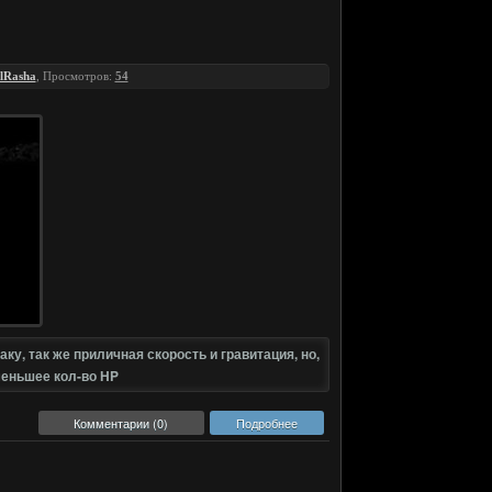
lRasha
, Просмотров:
54
у, так же приличная скорость и гравитация, но,
меньшее кол-во HP
Комментарии (0)
Подробнее