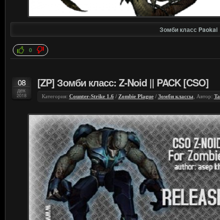
Зомби класс Paokai
0
[ZP] Зомби класс: Z-Noid || PACK [CSO]
08
дек
2018
Категория:
Counter-Strike 1.6
/
Zombie Plague
/
Зомби классы
, Автор:
Ta